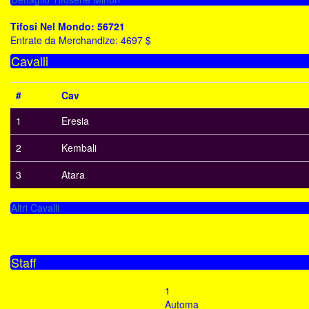
Tifosi Nel Mondo: 56721
Entrate da Merchandize: 4697 $
Cavalli
#
Cav
1
Eresia
2
Kembali
3
Atara
Altri Cavalli
Staff
1
Automa