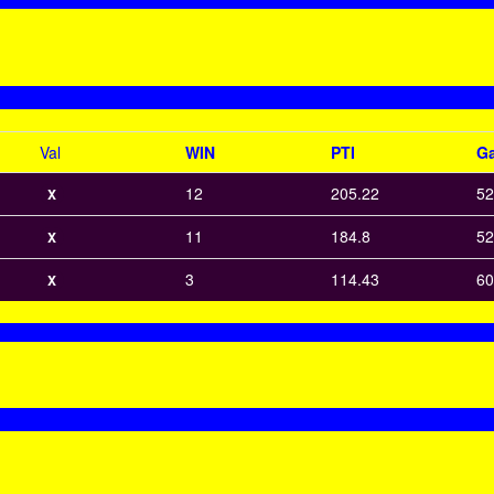
Val
WIN
PTI
Ga
12
205.22
52
X
11
184.8
52
X
3
114.43
60
X