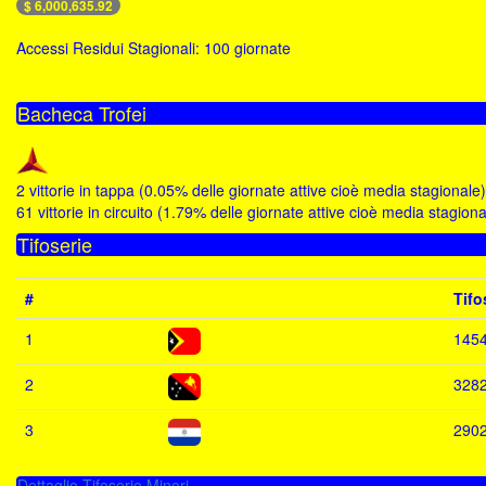
$ 6,000,635.92
Accessi Residui Stagionali: 100 giornate
Bacheca Trofei
2 vittorie in tappa (0.05% delle giornate attive cioè media stagionale)
61 vittorie in circuito (1.79% delle giornate attive cioè media stagiona
Tifoserie
#
Tifo
1
145
2
328
3
290
Dettaglio Tifoserie Minori