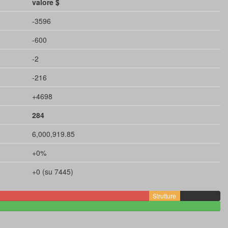
valore $
-3596
-600
-2
-216
+4698
284
6,000,919.85
+0%
+0 (su 7445)
Strutture
216$