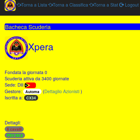
Torna a Lista
Torna a Classifica
Torna a Stat
Logout
Bacheca Scuderia
Xpera
Fondata la giornata 0
Scuderia attiva da 3400 giornate
Sede: Dili
Gestore:
(
Dettaglio Azionisti
)
Automa
Iscritta a:
CX34
Dettagli:
6 cavalli
PSV 39.6