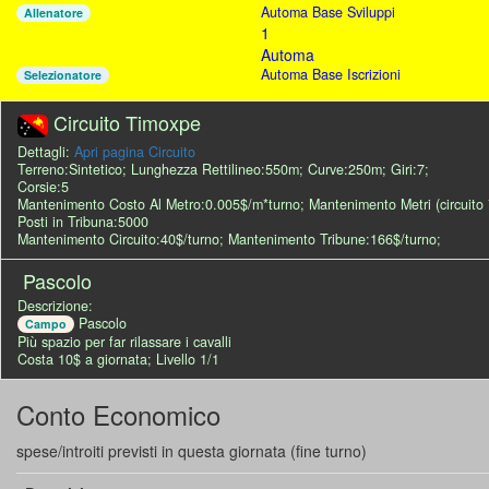
Automa Base Sviluppi
Allenatore
1
Automa
Automa Base Iscrizioni
Selezionatore
Circuito Timoxpe
Dettagli:
Apri pagina Circuito
Terreno:Sintetico; Lunghezza Rettilineo:550m; Curve:250m; Giri:7;
Corsie:5
Mantenimento Costo Al Metro:0.005$/m*turno; Mantenimento Metri (circuito 
Posti in Tribuna:5000
Mantenimento Circuito:40$/turno; Mantenimento Tribune:166$/turno;
Pascolo
Descrizione:
Pascolo
Campo
Più spazio per far rilassare i cavalli
Costa 10$ a giornata; Livello 1/1
Conto Economico
spese/introiti previsti in questa giornata (fine turno)