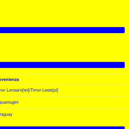
ovenienza
mor Lorosa'e[tet]/Timor-Leste[pt]
puaniugini
raguay