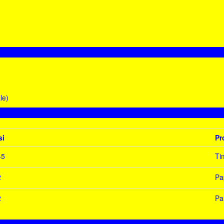
le)
si
Pr
45
Ti
2
Pa
2
Pa