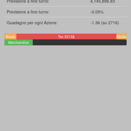
Previsione a fine turno:
4,145,896.83
Previsione a fine turno:
-0.05%
Guadagno per ogni Azione:
-1.36 (su 2716)
Biada
Staff
Tax 3313$
Strutture
400$
Merchandize
0$
344$
940$