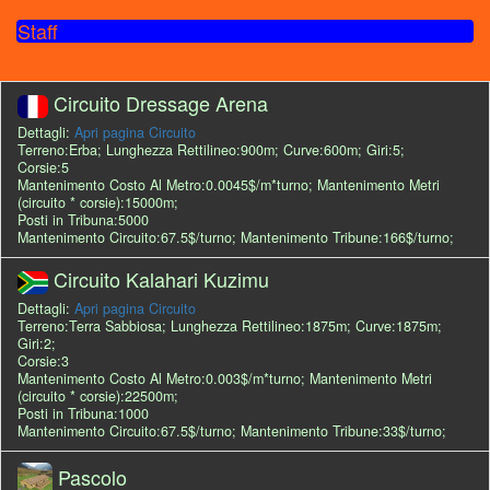
Staff
Circuito Dressage Arena
Dettagli:
Apri pagina Circuito
Terreno:Erba; Lunghezza Rettilineo:900m; Curve:600m; Giri:5;
Corsie:5
Mantenimento Costo Al Metro:0.0045$/m*turno; Mantenimento Metri
(circuito * corsie):15000m;
Posti in Tribuna:5000
Mantenimento Circuito:67.5$/turno; Mantenimento Tribune:166$/turno;
Circuito Kalahari Kuzimu
Dettagli:
Apri pagina Circuito
Terreno:Terra Sabbiosa; Lunghezza Rettilineo:1875m; Curve:1875m;
Giri:2;
Corsie:3
Mantenimento Costo Al Metro:0.003$/m*turno; Mantenimento Metri
(circuito * corsie):22500m;
Posti in Tribuna:1000
Mantenimento Circuito:67.5$/turno; Mantenimento Tribune:33$/turno;
Pascolo