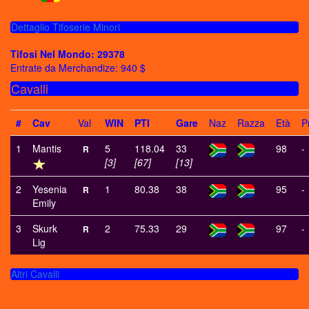
Dettaglio Tifoserie Minori
Tifosi Nel Mondo: 29378
Entrate da Merchandize: 940 $
Cavalli
#
Cav
Val
WIN
PTI
Gare
Naz
Razza
Età
P
1
Mantis
5
118.04
33
98
-
R
[3]
[67]
[13]
2
Yesenia
1
80.38
38
95
-
R
Emily
3
Skurk
2
75.33
29
97
-
R
Lig
Altri Cavalli