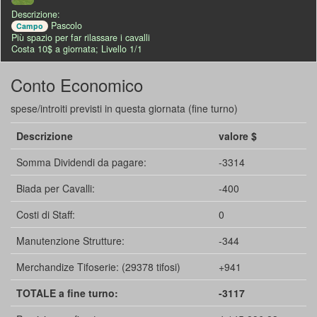
Descrizione:
Pascolo
Campo
Più spazio per far rilassare i cavalli
Costa 10$ a giornata; Livello 1/1
Conto Economico
spese/introiti previsti in questa giornata (fine turno)
Descrizione
valore $
Somma Dividendi da pagare:
-3314
Biada per Cavalli:
-400
Costi di Staff:
0
Manutenzione Strutture:
-344
Merchandize Tifoserie: (29378 tifosi)
+941
TOTALE a fine turno:
-3117