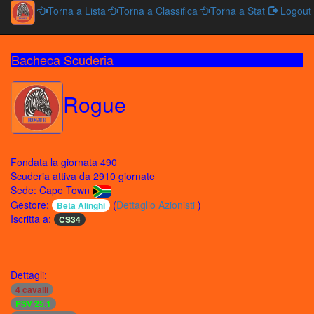
Torna a Lista
Torna a Classifica
Torna a Stat
Logout
Bacheca Scuderia
Rogue
Fondata la giornata 490
Scuderia attiva da 2910 giornate
Sede: Cape Town
Gestore:
(
Dettaglio Azionisti
)
Beta Alinghi
Iscritta a:
CS34
Dettagli:
4 cavalli
PSV 25.1