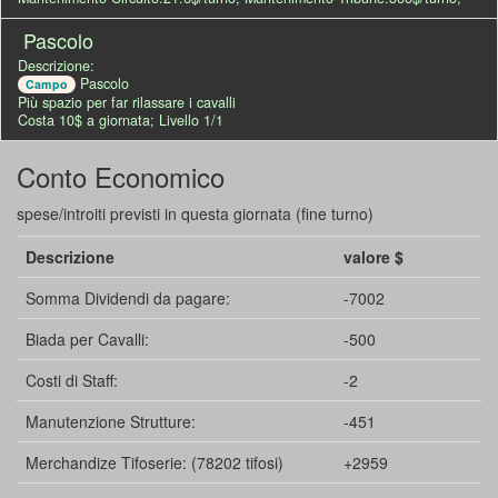
Pascolo
Descrizione:
Pascolo
Campo
Più spazio per far rilassare i cavalli
Costa 10$ a giornata; Livello 1/1
Conto Economico
spese/introiti previsti in questa giornata (fine turno)
Descrizione
valore $
Somma Dividendi da pagare:
-7002
Biada per Cavalli:
-500
Costi di Staff:
-2
Manutenzione Strutture:
-451
Merchandize Tifoserie: (78202 tifosi)
+2959