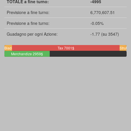
TOTALE a fine turno:
-4995
Previsione a fine turno:
6,770,607.51
Previsione a fine turno:
-0.05%
Guadagno per ogni Azione:
-1.77 (su 3547)
Biada
Staff
Tax 7001$
Struttu
500$
Merchandize 2959$
2$
450$