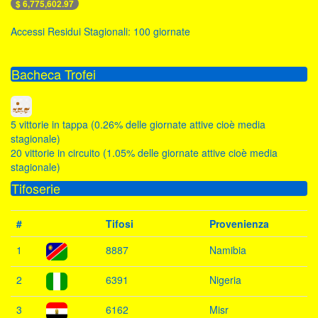
$ 6,775,602.97
Accessi Residui Stagionali: 100 giornate
Bacheca Trofei
5 vittorie in tappa (0.26% delle giornate attive cioè media
stagionale)
20 vittorie in circuito (1.05% delle giornate attive cioè media
stagionale)
Tifoserie
#
Tifosi
Provenienza
1
8887
Namibia
2
6391
Nigeria
3
6162
Misr