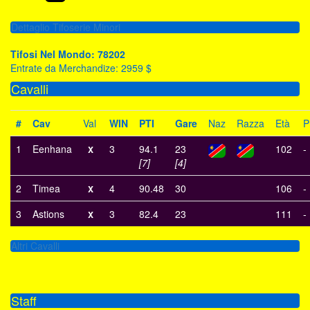
Dettaglio Tifoserie Minori
Tifosi Nel Mondo: 78202
Entrate da Merchandize: 2959 $
Cavalli
#
Cav
Val
WIN
PTI
Gare
Naz
Razza
Età
P
1
Eenhana
3
94.1
23
102
-
X
[7]
[4]
2
Timea
4
90.48
30
106
-
X
3
Astions
3
82.4
23
111
-
X
Altri Cavalli
Staff