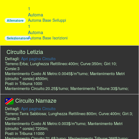
1
Automa
Automa Base Sviluppi
Allenatore
1
Automa
Automa Base Iscrizioni
Selezionatore
Circuito Letizia
Dettagli:
Apri pagina Circuito
Terreno:Erba; Lunghezza Rettilineo:400m; Curve:350m; Giri:10;
Corsie:3
Mantenimento Costo Al Metro:0.0045$/m*turno; Mantenimento Metri
(circuito * corsie):4500m;
Posti in Tribuna:1000
Mantenimento Circuito:20.25$/turno; Mantenimento Tribune:33$/turno;
Circuito Namaze
Dettagli:
Apri pagina Circuito
Terreno:Terra Sabbiosa; Lunghezza Rettilineo:800m; Curve:400m; Giri:3;
Corsie:3
Mantenimento Costo Al Metro:0.003$/m*turno; Mantenimento Metri
(circuito * corsie):7200m;
Posti in Tribuna:11000
Mantenimento Circuito:21.6$/turno; Mantenimento Tribune:366$/turno;