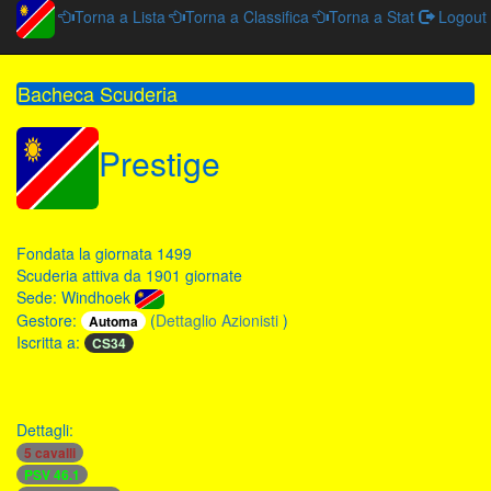
Torna a Lista
Torna a Classifica
Torna a Stat
Logout
Bacheca Scuderia
Prestige
Fondata la giornata 1499
Scuderia attiva da 1901 giornate
Sede: Windhoek
Gestore:
(
Dettaglio Azionisti
)
Automa
Iscritta a:
CS34
Dettagli:
5 cavalli
PSV 46.1