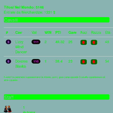
Tifosi Nel Mondo: 5146
Entrate da Merchandize: 1331 $
Cavalli
#
Cav
Val
WIN
PTI
Gare
Naz
Razza
Età
Lizzy
2
49.32
25
48
5
111
Wind
Dancer
Dolores
1
38.4
23
54
6
110
Blaska
I valori tra parentesi rappresentano le vittorie, punti, gare corse quando il cavallo apparteneva ad
altre squadre.
Staff
1
Automa