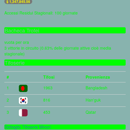
$ 1,347,845.56
Accessi Residui Stagionali: 100 giornate
Bacheca Trofei
vuota per ora
3 vittorie in circuito (0.63% delle giornate attive cioè media
stagionale)
Tifoserie
#
Tifosi
Provenienza
1
1963
Bangladesh
2
816
Han'guk
3
453
Qatar
Dettaglio Tifoserie Minori