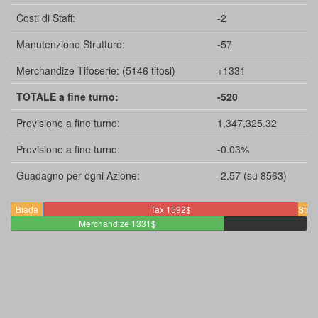
Costi di Staff:
-2
Manutenzione Strutture:
-57
Merchandize Tifoserie: (5146 tifosi)
+1331
TOTALE a fine turno:
-520
Previsione a fine turno:
1,347,325.32
Previsione a fine turno:
-0.03%
Guadagno per ogni Azione:
-2.57 (su 8563)
Biada
Staff
Tax 1592$
Strut
200$
2$
Merchandize 1331$
57$