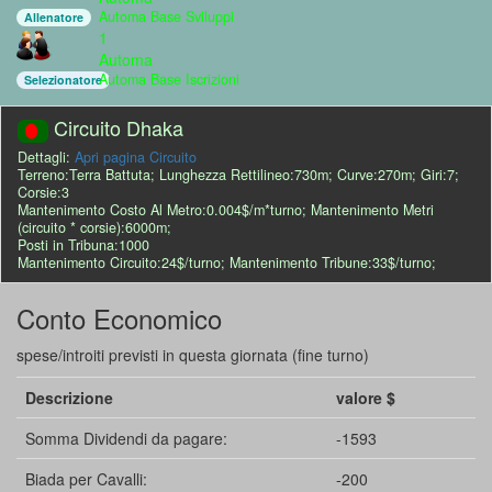
Automa Base Sviluppi
Allenatore
1
Automa
Automa Base Iscrizioni
Selezionatore
Circuito Dhaka
Dettagli:
Apri pagina Circuito
Terreno:Terra Battuta; Lunghezza Rettilineo:730m; Curve:270m; Giri:7;
Corsie:3
Mantenimento Costo Al Metro:0.004$/m*turno; Mantenimento Metri
(circuito * corsie):6000m;
Posti in Tribuna:1000
Mantenimento Circuito:24$/turno; Mantenimento Tribune:33$/turno;
Conto Economico
spese/introiti previsti in questa giornata (fine turno)
Descrizione
valore $
Somma Dividendi da pagare:
-1593
Biada per Cavalli:
-200