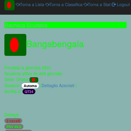
Torna a Lista
Torna a Classifica
Torna a Stat
Logout
Bacheca Scuderia
Bangabengala
Fondata la giornata 2931
Scuderia attiva da 469 giornate
Sede: Dhaka
Gestore:
(
Dettaglio Azionisti
)
Automa
Iscritta a:
QT34
Dettagli:
2 cavalli
PSV 49.9