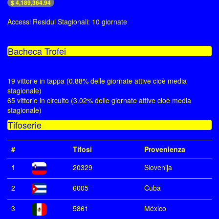
$ 4,189,364.94
Accessi Residui Stagionali: 10 giornate
Bacheca Trofei
19 vittorie in tappa (0.88% delle giornate attive cioè media
stagionale)
65 vittorie in circuito (3.02% delle giornate attive cioè media
stagionale)
Tifoserie
#
Tifosi
Provenienza
1
20329
Slovenija
2
6005
Cuba
3
5861
México