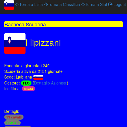
Torna a Lista
Torna a Classifica
Torna a Stat
Logout
Bacheca Scuderia
I lipizzani
Fondata la giornata 1249
Scuderia attiva da 2151 giornate
Sede: Ljubljana
Gestore:
(
Dettaglio Azionisti
)
FLO
Iscritta a:
MC34
Dettagli:
13 cavalli
PSV 3.9