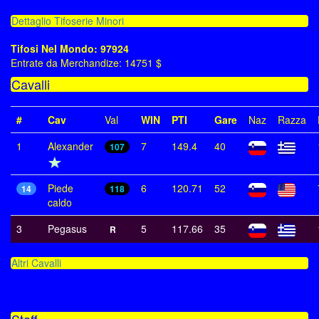
Dettaglio Tifoserie Minori
Tifosi Nel Mondo: 97924
Entrate da Merchandize: 14751 $
Cavalli
#
Cav
Val
WIN
PTI
Gare
Naz
Razza
1
Alexander
7
149.4
40
107
Piede
6
120.71
52
14
118
caldo
3
Pegasus
5
117.66
35
R
Altri Cavalli