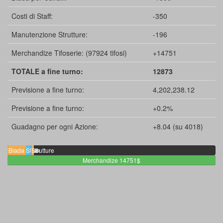
Costi di Staff:
-350
Manutenzione Strutture:
-196
Merchandize Tifoserie: (97924 tifosi)
+14751
TOTALE a fine turno:
12873
Previsione a fine turno:
4,202,238.12
Previsione a fine turno:
+0.2%
Guadagno per ogni Azione:
+8.04 (su 4018)
Biada
Staff
Tax
Strutture
1300$
350$
32$
196$
Merchandize 14751$