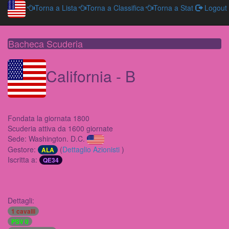
Torna a Lista
Torna a Classifica
Torna a Stat
Logout
Bacheca Scuderia
California - B
Fondata la giornata 1800
Scuderia attiva da 1600 giornate
Sede: Washington. D.C.
Gestore:
(
Dettaglio Azionisti
)
ALA
Iscritta a:
QE34
Dettagli:
1 cavalli
PSV 0