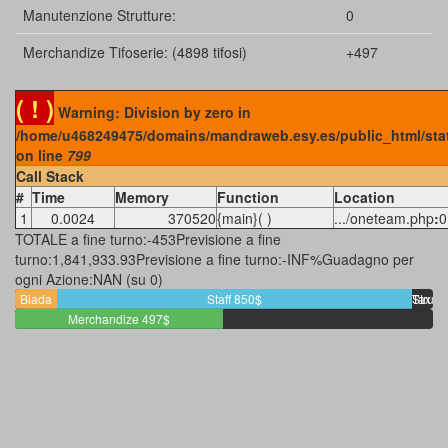
Manutenzione Strutture:
0
Merchandize Tifoserie: (4898 tifosi)
+497
( ! )
Warning: Division by zero in
/home/u468249475/domains/mandraweb.esy.es/public_html/sta
on line
799
Call Stack
#
Time
Memory
Function
Location
1
0.0024
370520
{main}( )
.../oneteam.php
:
0
TOTALE a fine turno:-453Previsione a fine
turno:1,841,933.93Previsione a fine turno:-INF%Guadagno per
ogni Azione:NAN (su 0)
Biada
Staff 850$
Tax
Struttu
100$
Merchandize 497$
0$
0$