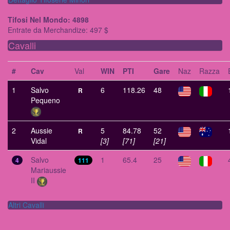
Tifosi Nel Mondo: 4898
Entrate da Merchandize: 497 $
Cavalli
#
Cav
Val
WIN
PTI
Gare
Naz
Razza
1
Salvo
6
118.26
48
R
Pequeno
2
Aussie
5
84.78
52
R
Vidal
[3]
[71]
[21]
Salvo
1
65.4
25
4
111
Mariaussie
II
Altri Cavalli