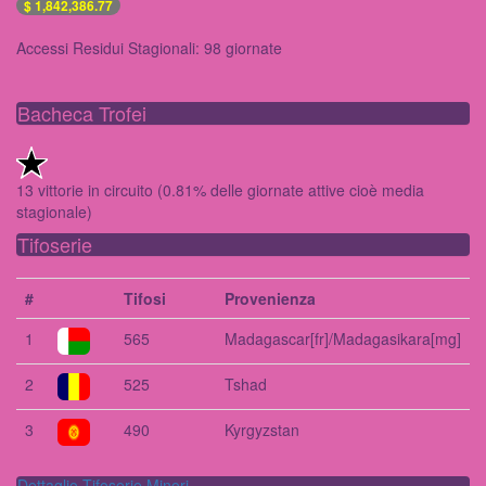
$ 1,842,386.77
Accessi Residui Stagionali: 98 giornate
Bacheca Trofei
13 vittorie in circuito (0.81% delle giornate attive cioè media
stagionale)
Tifoserie
#
Tifosi
Provenienza
1
565
Madagascar[fr]/Madagasikara[mg]
2
525
Tshad
3
490
Kyrgyzstan
Dettaglio Tifoserie Minori